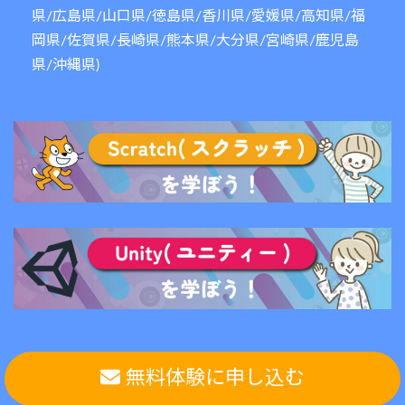
県/広島県/山口県/徳島県/香川県/愛媛県/高知県/福
岡県/佐賀県/長崎県/熊本県/大分県/宮崎県/鹿児島
県/沖縄県)
© 2018 - 2026 小中学生プログラミング教室 テラコヤエ
無料体験に申し込む
ッジ