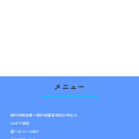
【取材】「大阪日日新聞社」様に取材していただ
きました！
4月 21, 2024
イベント一覧>>
メニュー
無料体験授業＋無料保護者相談お申込み
LINEで相談
選べるコース紹介